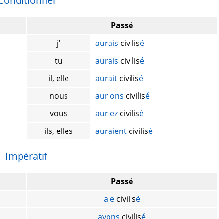
Conditionnel
Passé
j'
aurais
civilis
é
tu
aurais
civilis
é
il, elle
aurait
civilis
é
nous
aurions
civilis
é
vous
auriez
civilis
é
ils, elles
auraient
civilis
é
Impératif
Passé
aie
civilis
é
ayons
civilis
é