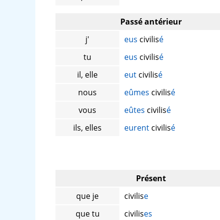
Passé antérieur
j'
eus
civilis
é
tu
eus
civilis
é
il, elle
eut
civilis
é
nous
eûmes
civilis
é
vous
eûtes
civilis
é
ils, elles
eurent
civilis
é
Présent
que je
civilis
e
que tu
civilis
es