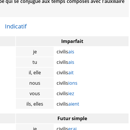
e qui se conjugue aux temps composés avec l'auxiliaire
Indicatif
Imparfait
je
civilis
ais
tu
civilis
ais
il, elle
civilis
ait
nous
civilis
ions
vous
civilis
iez
ils, elles
civilis
aient
Futur simple
je
civilis
erai