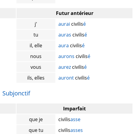
Futur antérieur
j'
aurai
civilis
é
tu
auras
civilis
é
il, elle
aura
civilis
é
nous
aurons
civilis
é
vous
aurez
civilis
é
ils, elles
auront
civilis
é
Subjonctif
Imparfait
que je
civilis
asse
que tu
civilis
asses