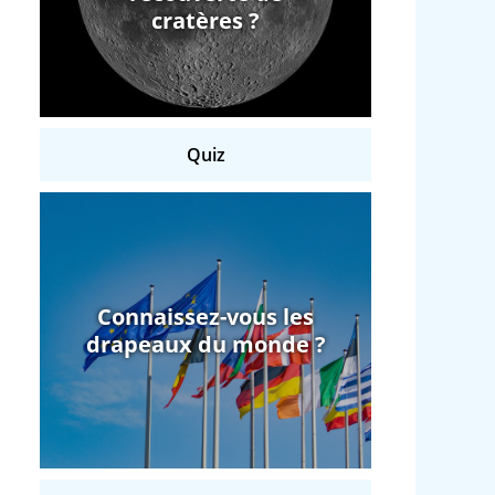
cratères ?
Quiz
Connaissez-vous les
drapeaux du monde ?