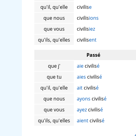
qu'il, qu'elle
civilis
e
que nous
civilis
ions
que vous
civilis
iez
qu'ils, qu'elles
civilis
ent
Passé
que j'
aie
civilis
é
que tu
aies
civilis
é
qu'il, qu'elle
ait
civilis
é
que nous
ayons
civilis
é
que vous
ayez
civilis
é
qu'ils, qu'elles
aient
civilis
é