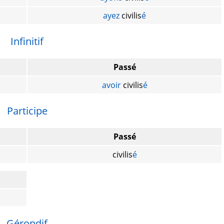
ayez
civilis
é
Infinitif
Passé
avoir
civilis
é
Participe
Passé
civilis
é
Gérondif