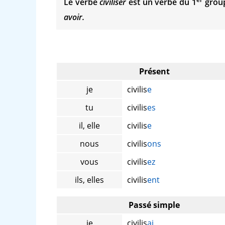
Le verbe
civiliser
est un verbe du 1
group
avoir.
Présent
je
civilis
e
tu
civilis
es
il, elle
civilis
e
nous
civilis
ons
vous
civilis
ez
ils, elles
civilis
ent
Passé simple
je
civilis
ai