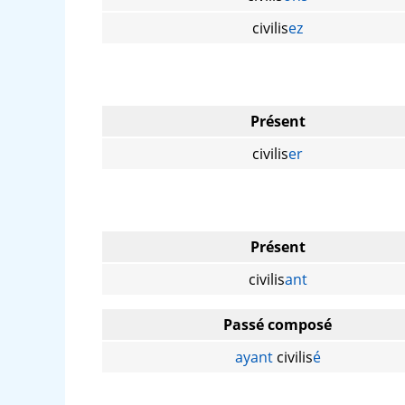
civilis
ez
Présent
civilis
er
Présent
civilis
ant
Passé composé
ayant
civilis
é