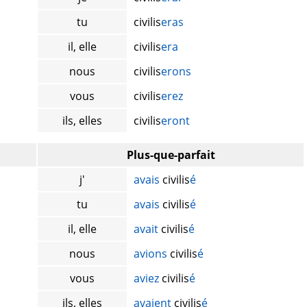
tu
civilis
eras
il, elle
civilis
era
nous
civilis
erons
vous
civilis
erez
ils, elles
civilis
eront
Plus-que-parfait
j'
avais
civilis
é
tu
avais
civilis
é
il, elle
avait
civilis
é
nous
avions
civilis
é
vous
aviez
civilis
é
ils, elles
avaient
civilis
é