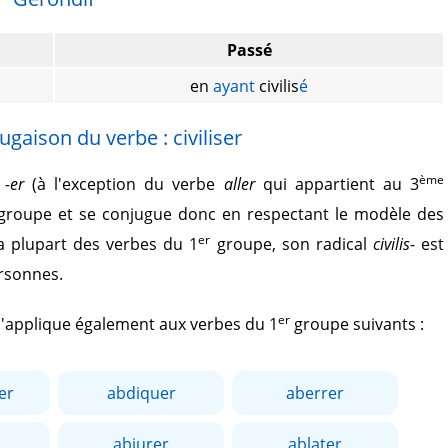
Passé
en
ayant
civilis
é
ugaison du verbe : civiliser
ème
r
-er
(à l'exception du verbe
aller
qui appartient au 3
roupe et se conjugue donc en respectant le modèle des
er
 plupart des verbes du 1
groupe, son radical
civilis-
est
ersonnes.
er
 s'applique également aux verbes du 1
groupe suivants :
er
abdiquer
aberrer
abjurer
ablater