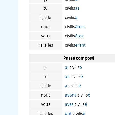
tu
civilis
as
il, elle
civilis
a
nous
civilis
âmes
vous
civilis
âtes
ils, elles
civilis
èrent
Passé composé
j'
ai
civilis
é
tu
as
civilis
é
il, elle
a
civilis
é
nous
avons
civilis
é
vous
avez
civilis
é
ils, elles
ont
civilis
é