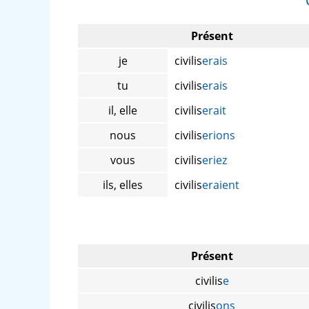
Présent
je
civilis
erais
tu
civilis
erais
il, elle
civilis
erait
nous
civilis
erions
vous
civilis
eriez
ils, elles
civilis
eraient
Présent
civilis
e
civilis
ons