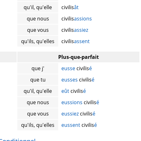
qu'il, qu'elle
civilis
ât
que nous
civilis
assions
que vous
civilis
assiez
qu'ils, qu'elles
civilis
assent
Plus-que-parfait
que j'
eusse
civilis
é
que tu
eusses
civilis
é
qu'il, qu'elle
eût
civilis
é
que nous
eussions
civilis
é
que vous
eussiez
civilis
é
qu'ils, qu'elles
eussent
civilis
é