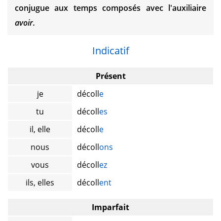
conjugue aux temps composés avec l'auxiliaire
avoir.
Indicatif
Présent
je
décoll
e
tu
décoll
es
il, elle
décoll
e
nous
décoll
ons
vous
décoll
ez
ils, elles
décoll
ent
Imparfait