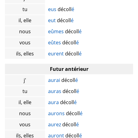
tu
eus
décoll
é
il, elle
eut
décoll
é
nous
eûmes
décoll
é
vous
eûtes
décoll
é
ils, elles
eurent
décoll
é
Futur antérieur
j'
aurai
décoll
é
tu
auras
décoll
é
il, elle
aura
décoll
é
nous
aurons
décoll
é
vous
aurez
décoll
é
ils, elles
auront
décoll
é