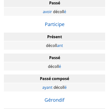
Passé
avoir
décoll
é
Participe
Présent
décoll
ant
Passé
décoll
é
Passé composé
ayant
décoll
é
Gérondif