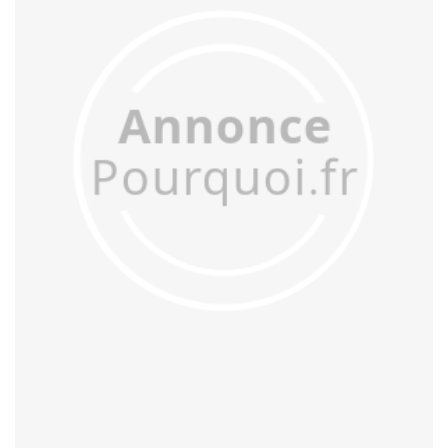
acculer
acculturer
accumuler
accuser
acétifier
acétyler
achalander
achaler
acharner
acheminer
achopper
achromatiser
acidifier
aciduler
acoquiner
acquitter