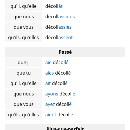
qu'il, qu'elle
décoll
ât
que nous
décoll
assions
que vous
décoll
assiez
qu'ils, qu'elles
décoll
assent
Passé
que j'
aie
décoll
é
que tu
aies
décoll
é
qu'il, qu'elle
ait
décoll
é
que nous
ayons
décoll
é
que vous
ayez
décoll
é
qu'ils, qu'elles
aient
décoll
é
Plus-que-parfait