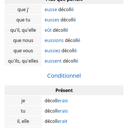
que j'
eusse
décoll
é
que tu
eusses
décoll
é
qu'il, qu'elle
eût
décoll
é
que nous
eussions
décoll
é
que vous
eussiez
décoll
é
qu'ils, qu'elles
eussent
décoll
é
Conditionnel
Présent
je
décoll
erais
tu
décoll
erais
il, elle
décoll
erait