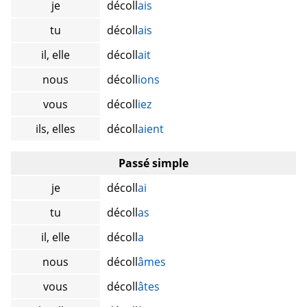
je
décoll
ais
tu
décoll
ais
il, elle
décoll
ait
nous
décoll
ions
vous
décoll
iez
ils, elles
décoll
aient
Passé simple
je
décoll
ai
tu
décoll
as
il, elle
décoll
a
nous
décoll
âmes
vous
décoll
âtes