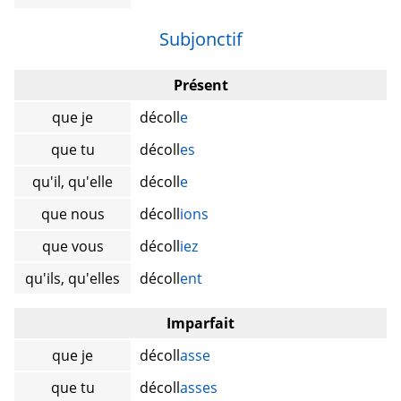
Subjonctif
Présent
que je
décoll
e
que tu
décoll
es
qu'il, qu'elle
décoll
e
que nous
décoll
ions
que vous
décoll
iez
qu'ils, qu'elles
décoll
ent
Imparfait
que je
décoll
asse
que tu
décoll
asses