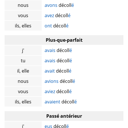
nous
avons
décoll
é
vous
avez
décoll
é
ils, elles
ont
décoll
é
Plus-que-parfait
j'
avais
décoll
é
tu
avais
décoll
é
il, elle
avait
décoll
é
nous
avions
décoll
é
vous
aviez
décoll
é
ils, elles
avaient
décoll
é
Passé antérieur
j'
eus
décoll
é