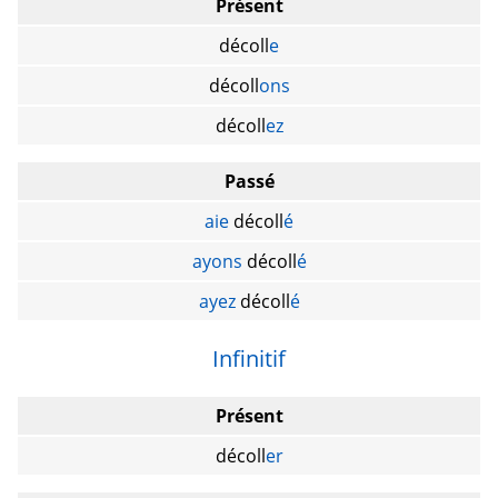
Présent
décoll
e
décoll
ons
décoll
ez
Passé
aie
décoll
é
ayons
décoll
é
ayez
décoll
é
Infinitif
Présent
décoll
er