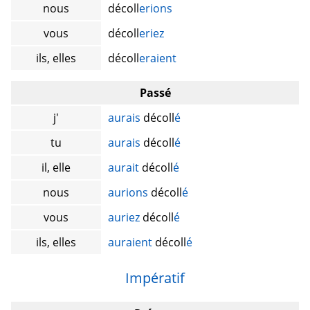
nous
décoll
erions
vous
décoll
eriez
ils, elles
décoll
eraient
Passé
j'
aurais
décoll
é
tu
aurais
décoll
é
il, elle
aurait
décoll
é
nous
aurions
décoll
é
vous
auriez
décoll
é
ils, elles
auraient
décoll
é
Impératif