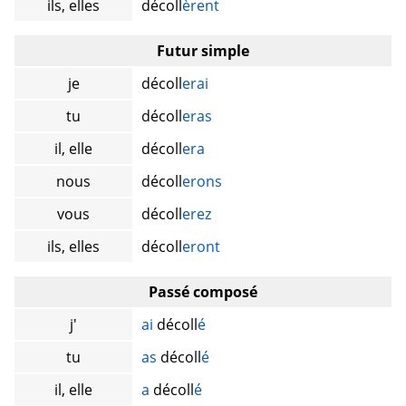
ils, elles
décoll
èrent
Futur simple
je
décoll
erai
tu
décoll
eras
il, elle
décoll
era
nous
décoll
erons
vous
décoll
erez
ils, elles
décoll
eront
Passé composé
j'
ai
décoll
é
tu
as
décoll
é
il, elle
a
décoll
é