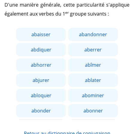
D'une manière générale, cette particularité s'applique
er
également aux verbes du 1
groupe suivants :
abaisser
abandonner
abdiquer
aberrer
abhorrer
abîmer
abjurer
ablater
abloquer
abominer
abonder
abonner
aborder
aboucher
Retour au dictionnaire de conjugaison