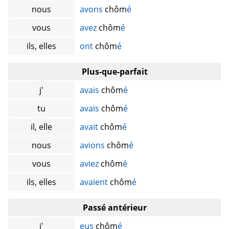
nous
avons
chôm
é
vous
avez
chôm
é
ils, elles
ont
chôm
é
Plus-que-parfait
j'
avais
chôm
é
tu
avais
chôm
é
il, elle
avait
chôm
é
nous
avions
chôm
é
vous
aviez
chôm
é
ils, elles
avaient
chôm
é
Passé antérieur
j'
eus
chôm
é