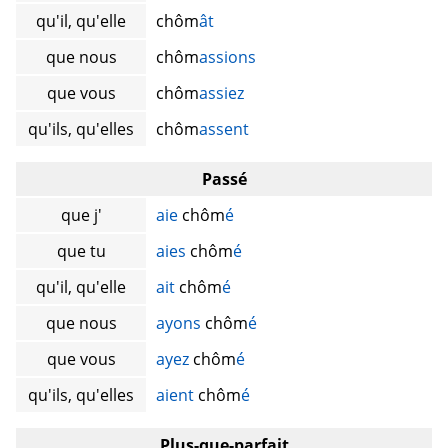
qu'il, qu'elle
chôm
ât
que nous
chôm
assions
que vous
chôm
assiez
qu'ils, qu'elles
chôm
assent
Passé
que j'
aie
chôm
é
que tu
aies
chôm
é
qu'il, qu'elle
ait
chôm
é
que nous
ayons
chôm
é
que vous
ayez
chôm
é
qu'ils, qu'elles
aient
chôm
é
Plus-que-parfait