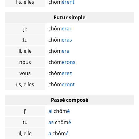
ils, elles
chôm
èrent
Futur simple
je
chôm
erai
tu
chôm
eras
il, elle
chôm
era
nous
chôm
erons
vous
chôm
erez
ils, elles
chôm
eront
Passé composé
j'
ai
chôm
é
tu
as
chôm
é
il, elle
a
chôm
é