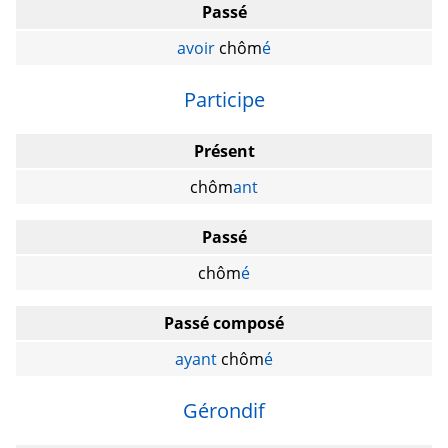
Passé
avoir
chôm
é
Participe
Présent
chôm
ant
Passé
chôm
é
Passé composé
ayant
chôm
é
Gérondif