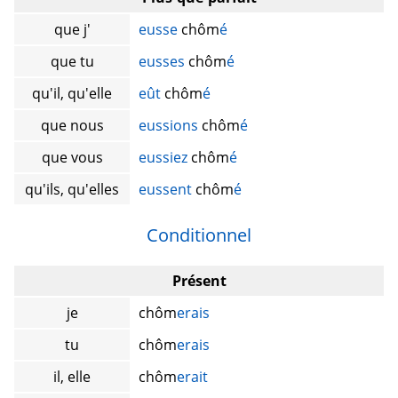
que j'
eusse
chôm
é
que tu
eusses
chôm
é
qu'il, qu'elle
eût
chôm
é
que nous
eussions
chôm
é
que vous
eussiez
chôm
é
qu'ils, qu'elles
eussent
chôm
é
Conditionnel
Présent
je
chôm
erais
tu
chôm
erais
il, elle
chôm
erait