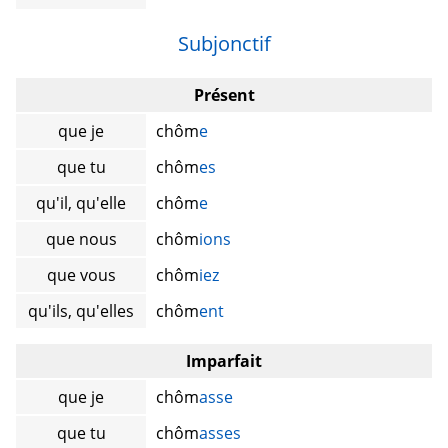
Subjonctif
Présent
que je
chôm
e
que tu
chôm
es
qu'il, qu'elle
chôm
e
que nous
chôm
ions
que vous
chôm
iez
qu'ils, qu'elles
chôm
ent
Imparfait
que je
chôm
asse
que tu
chôm
asses