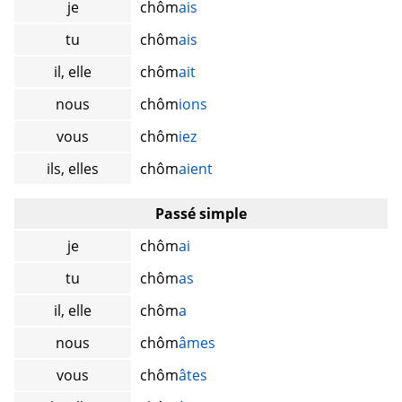
je
chôm
ais
tu
chôm
ais
il, elle
chôm
ait
nous
chôm
ions
vous
chôm
iez
ils, elles
chôm
aient
Passé simple
je
chôm
ai
tu
chôm
as
il, elle
chôm
a
nous
chôm
âmes
vous
chôm
âtes