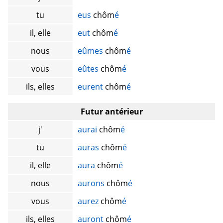
tu
eus
chôm
é
il, elle
eut
chôm
é
nous
eûmes
chôm
é
vous
eûtes
chôm
é
ils, elles
eurent
chôm
é
Futur antérieur
j'
aurai
chôm
é
tu
auras
chôm
é
il, elle
aura
chôm
é
nous
aurons
chôm
é
vous
aurez
chôm
é
ils, elles
auront
chôm
é