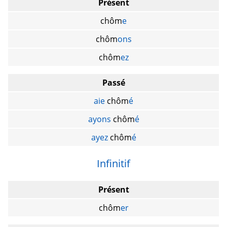
Présent
chôm
e
chôm
ons
chôm
ez
Passé
aie
chôm
é
ayons
chôm
é
ayez
chôm
é
Infinitif
Présent
chôm
er