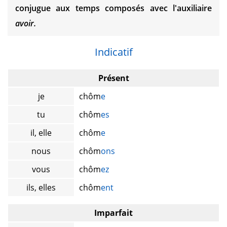
conjugue aux temps composés avec l'auxiliaire
avoir.
Indicatif
Présent
je
chôm
e
tu
chôm
es
il, elle
chôm
e
nous
chôm
ons
vous
chôm
ez
ils, elles
chôm
ent
Imparfait