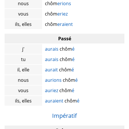
nous
chôm
erions
vous
chôm
eriez
ils, elles
chôm
eraient
Passé
j'
aurais
chôm
é
tu
aurais
chôm
é
il, elle
aurait
chôm
é
nous
aurions
chôm
é
vous
auriez
chôm
é
ils, elles
auraient
chôm
é
Impératif