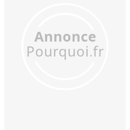
acculer
acculturer
accumuler
accuser
acétifier
acétyler
achalander
achaler
acharner
acheminer
achopper
achromatiser
acidifier
aciduler
acoquiner
acquitter