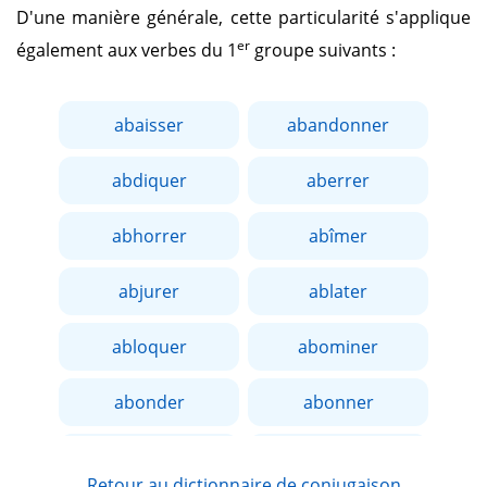
D'une manière générale, cette particularité s'applique
er
également aux verbes du 1
groupe suivants :
abaisser
abandonner
abdiquer
aberrer
abhorrer
abîmer
abjurer
ablater
abloquer
abominer
abonder
abonner
aborder
aboucher
Retour au dictionnaire de conjugaison