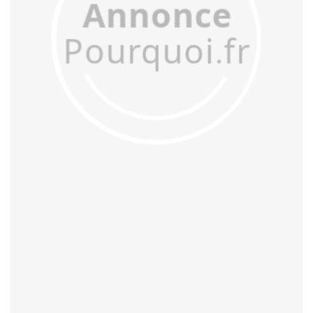
acétifier
acétyler
achalander
achaler
acharner
acheminer
achopper
achromatiser
acidifier
aciduler
acoquiner
acquitter
acter
actionner
activer
actualiser