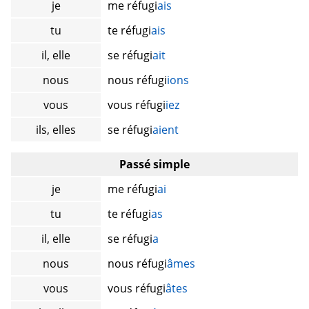
je
me réfugi
ais
tu
te réfugi
ais
il, elle
se réfugi
ait
nous
nous réfugi
ions
vous
vous réfugi
iez
ils, elles
se réfugi
aient
Passé simple
je
me réfugi
ai
tu
te réfugi
as
il, elle
se réfugi
a
nous
nous réfugi
âmes
vous
vous réfugi
âtes