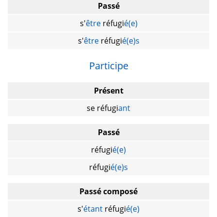
Passé
s'
être
réfugi
é(e)
s'
être
réfugi
é(e)s
Participe
Présent
se réfugi
ant
Passé
réfugi
é(e)
réfugi
é(e)s
Passé composé
s'
étant
réfugi
é(e)