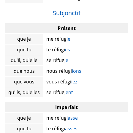
Subjonctif
Présent
que je
me réfugi
e
que tu
te réfugi
es
qu'il, qu'elle
se réfugi
e
que nous
nous réfugi
ions
que vous
vous réfugi
iez
qu'ils, qu'elles
se réfugi
ent
Imparfait
que je
me réfugi
asse
que tu
te réfugi
asses