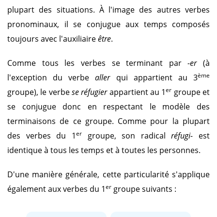
plupart des situations. À l'image des autres verbes
pronominaux, il se conjugue aux temps composés
toujours avec l'auxiliaire
être
.
Comme tous les verbes se terminant par
-er
(à
ème
l'exception du verbe
aller
qui appartient au 3
er
groupe), le verbe
se réfugier
appartient au 1
groupe et
se conjugue donc en respectant le modèle des
terminaisons de ce groupe. Comme pour la plupart
er
des verbes du 1
groupe, son radical
réfugi-
est
identique à tous les temps et à toutes les personnes.
D'une manière générale, cette particularité s'applique
er
également aux verbes du 1
groupe suivants :