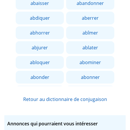
abaisser
abandonner
abdiquer
aberrer
abhorrer
abîmer
abjurer
ablater
abloquer
abominer
abonder
abonner
aborder
aboucher
Retour au dictionnaire de conjugaison
abouler
abouter
abraser
abreuver
Annonces qui pourraient vous intéresser