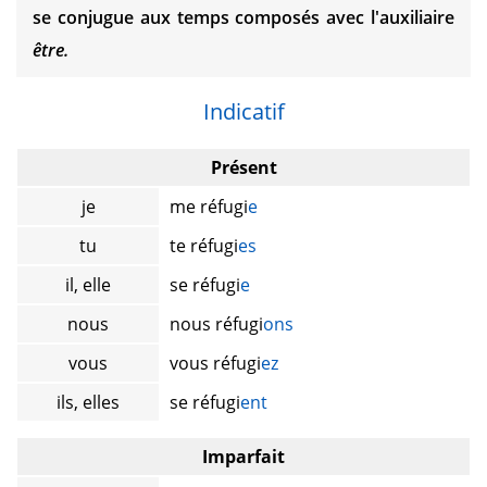
se conjugue aux temps composés avec l'auxiliaire
être.
Indicatif
Présent
je
me réfugi
e
tu
te réfugi
es
il, elle
se réfugi
e
nous
nous réfugi
ons
vous
vous réfugi
ez
ils, elles
se réfugi
ent
Imparfait