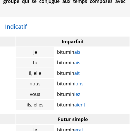
groupe qui se conjugue aux temps composés avec
Indicatif
Imparfait
je
bitumin
ais
tu
bitumin
ais
il, elle
bitumin
ait
nous
bitumin
ions
vous
bitumin
iez
ils, elles
bitumin
aient
Futur simple
je
bitumin
erai