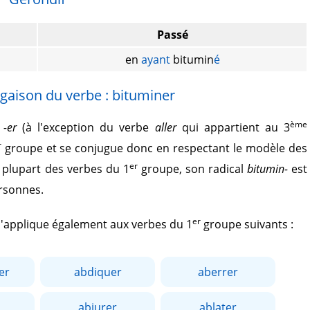
Passé
en
ayant
bitumin
é
gaison du verbe : bituminer
ème
r
-er
(à l'exception du verbe
aller
qui appartient au 3
r
groupe et se conjugue donc en respectant le modèle des
er
plupart des verbes du 1
groupe, son radical
bitumin-
est
ersonnes.
er
 s'applique également aux verbes du 1
groupe suivants :
er
abdiquer
aberrer
abjurer
ablater