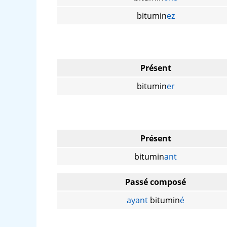
bitumin
ez
Présent
bitumin
er
Présent
bitumin
ant
Passé composé
ayant
bitumin
é