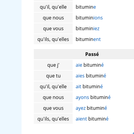
qu'il, qu'elle
bitumin
e
que nous
bitumin
ions
que vous
bitumin
iez
qu'ils, qu'elles
bitumin
ent
Passé
que j'
aie
bitumin
é
que tu
aies
bitumin
é
qu'il, qu'elle
ait
bitumin
é
que nous
ayons
bitumin
é
que vous
ayez
bitumin
é
qu'ils, qu'elles
aient
bitumin
é