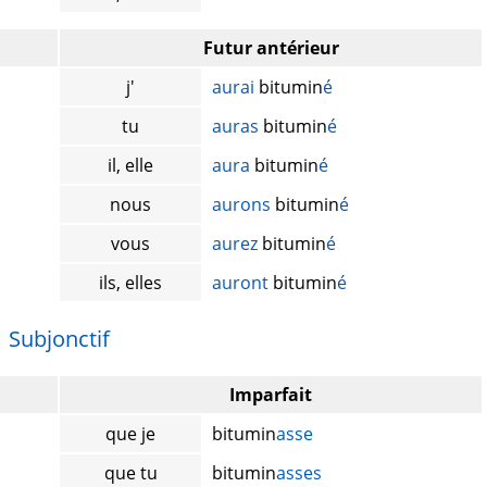
Futur antérieur
j'
aurai
bitumin
é
tu
auras
bitumin
é
il, elle
aura
bitumin
é
nous
aurons
bitumin
é
vous
aurez
bitumin
é
ils, elles
auront
bitumin
é
Subjonctif
Imparfait
que je
bitumin
asse
que tu
bitumin
asses