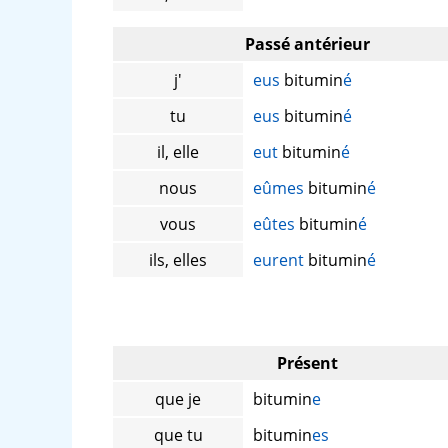
Passé antérieur
j'
eus
bitumin
é
tu
eus
bitumin
é
il, elle
eut
bitumin
é
nous
eûmes
bitumin
é
vous
eûtes
bitumin
é
ils, elles
eurent
bitumin
é
Présent
que je
bitumin
e
que tu
bitumin
es