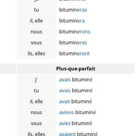
tu
bitumin
eras
il, elle
bitumin
era
nous
bitumin
erons
vous
bitumin
erez
ils, elles
bitumin
eront
Plus-que-parfait
j'
avais
bitumin
é
tu
avais
bitumin
é
il, elle
avait
bitumin
é
nous
avions
bitumin
é
vous
aviez
bitumin
é
ils, elles
avaient
bitumin
é