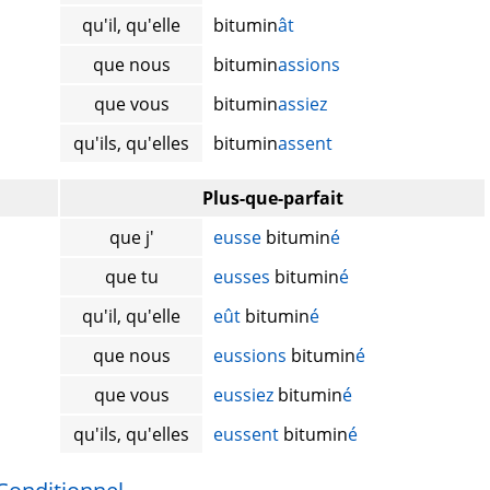
qu'il, qu'elle
bitumin
ât
que nous
bitumin
assions
que vous
bitumin
assiez
qu'ils, qu'elles
bitumin
assent
Plus-que-parfait
que j'
eusse
bitumin
é
que tu
eusses
bitumin
é
qu'il, qu'elle
eût
bitumin
é
que nous
eussions
bitumin
é
que vous
eussiez
bitumin
é
qu'ils, qu'elles
eussent
bitumin
é