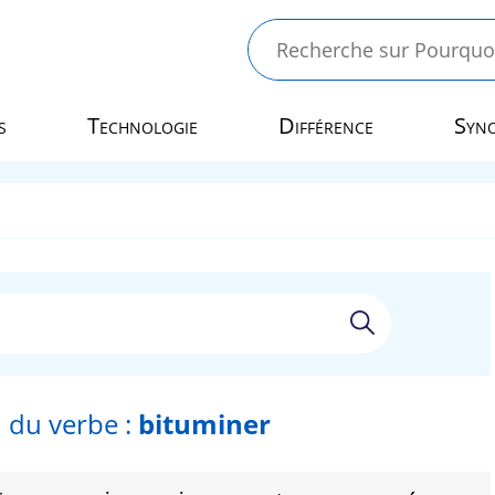
s
Technologie
Différence
Syn
 du verbe :
bituminer
r