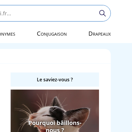
onymes
Conjugaison
Drapeaux
Le saviez-vous ?
Pourquoi bâillons-
nous ?