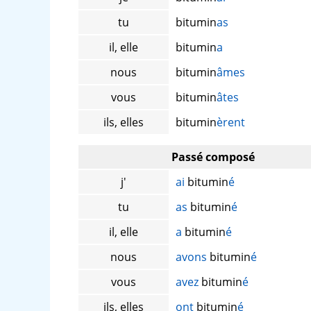
tu
bitumin
as
il, elle
bitumin
a
nous
bitumin
âmes
vous
bitumin
âtes
ils, elles
bitumin
èrent
Passé composé
j'
ai
bitumin
é
tu
as
bitumin
é
il, elle
a
bitumin
é
nous
avons
bitumin
é
vous
avez
bitumin
é
ils, elles
ont
bitumin
é