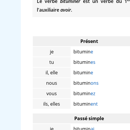
Le verbe
bituminer
est un verbe du 1
l'auxiliaire
avoir.
Présent
je
bitumin
e
tu
bitumin
es
il, elle
bitumin
e
nous
bitumin
ons
vous
bitumin
ez
ils, elles
bitumin
ent
Passé simple
je
bitumin
ai