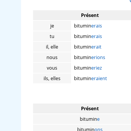
Présent
je
bitumin
erais
tu
bitumin
erais
il, elle
bitumin
erait
nous
bitumin
erions
vous
bitumin
eriez
ils, elles
bitumin
eraient
Présent
bitumin
e
bitumin
ons