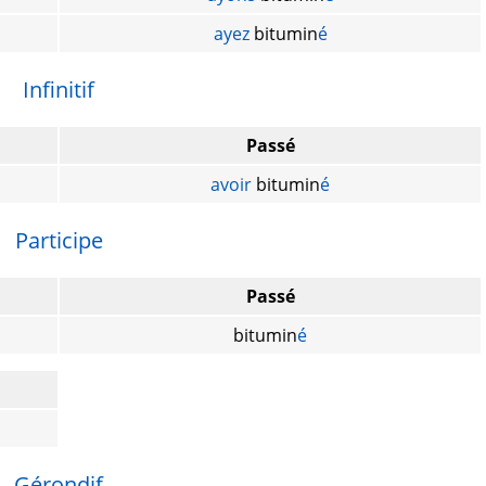
ayez
bitumin
é
Infinitif
Passé
avoir
bitumin
é
Participe
Passé
bitumin
é
Gérondif