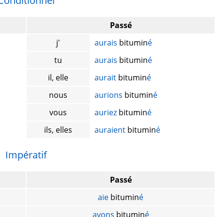
Conditionnel
Passé
j'
aurais
bitumin
é
tu
aurais
bitumin
é
il, elle
aurait
bitumin
é
nous
aurions
bitumin
é
vous
auriez
bitumin
é
ils, elles
auraient
bitumin
é
Impératif
Passé
aie
bitumin
é
ayons
bitumin
é