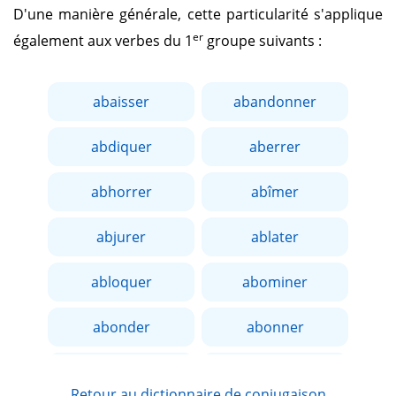
D'une manière générale, cette particularité s'applique
er
également aux verbes du 1
groupe suivants :
abaisser
abandonner
abdiquer
aberrer
abhorrer
abîmer
abjurer
ablater
abloquer
abominer
abonder
abonner
aborder
aboucher
Retour au dictionnaire de conjugaison