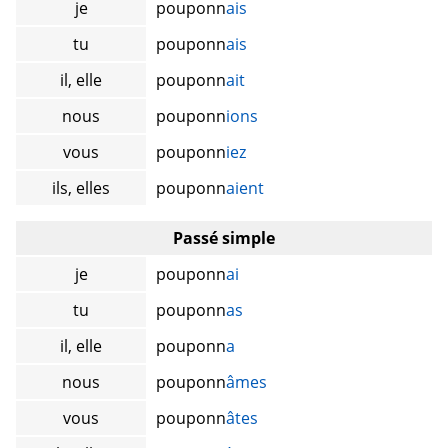
je
pouponn
ais
tu
pouponn
ais
il, elle
pouponn
ait
nous
pouponn
ions
vous
pouponn
iez
ils, elles
pouponn
aient
Passé simple
je
pouponn
ai
tu
pouponn
as
il, elle
pouponn
a
nous
pouponn
âmes
vous
pouponn
âtes