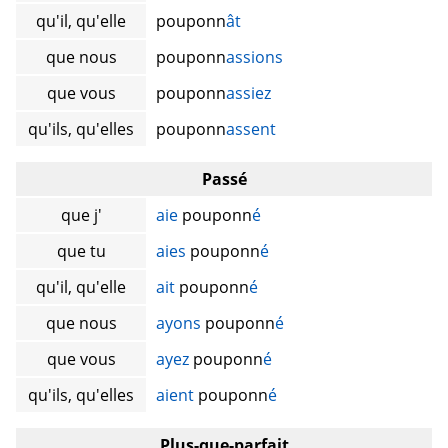
qu'il, qu'elle
pouponn
ât
que nous
pouponn
assions
que vous
pouponn
assiez
qu'ils, qu'elles
pouponn
assent
Passé
que j'
aie
pouponn
é
que tu
aies
pouponn
é
qu'il, qu'elle
ait
pouponn
é
que nous
ayons
pouponn
é
que vous
ayez
pouponn
é
qu'ils, qu'elles
aient
pouponn
é
Plus-que-parfait