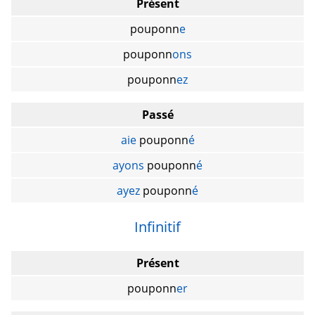
Présent
pouponn
e
pouponn
ons
pouponn
ez
Passé
aie
pouponn
é
ayons
pouponn
é
ayez
pouponn
é
Infinitif
Présent
pouponn
er