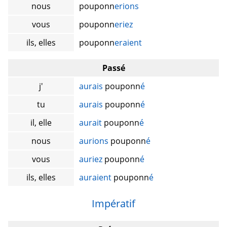
nous
pouponn
erions
vous
pouponn
eriez
ils, elles
pouponn
eraient
Passé
j'
aurais
pouponn
é
tu
aurais
pouponn
é
il, elle
aurait
pouponn
é
nous
aurions
pouponn
é
vous
auriez
pouponn
é
ils, elles
auraient
pouponn
é
Impératif