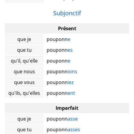
Subjonctif
Présent
que je
pouponn
e
que tu
pouponn
es
qu'il, qu'elle
pouponn
e
que nous
pouponn
ions
que vous
pouponn
iez
qu'ils, qu'elles
pouponn
ent
Imparfait
que je
pouponn
asse
que tu
pouponn
asses