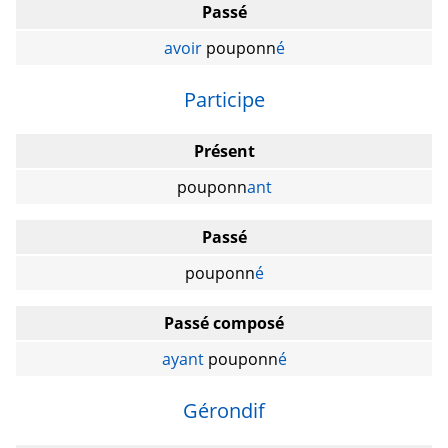
Passé
avoir
pouponn
é
Participe
Présent
pouponn
ant
Passé
pouponn
é
Passé composé
ayant
pouponn
é
Gérondif