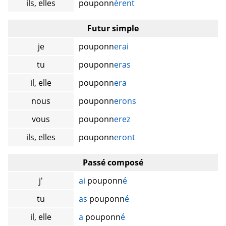
ils, elles
pouponn
èrent
Futur simple
je
pouponn
erai
tu
pouponn
eras
il, elle
pouponn
era
nous
pouponn
erons
vous
pouponn
erez
ils, elles
pouponn
eront
Passé composé
j'
ai
pouponn
é
tu
as
pouponn
é
il, elle
a
pouponn
é