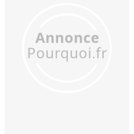
acculer
acculturer
accumuler
accuser
acétifier
acétyler
achalander
achaler
acharner
acheminer
achopper
achromatiser
acidifier
aciduler
acoquiner
acquitter