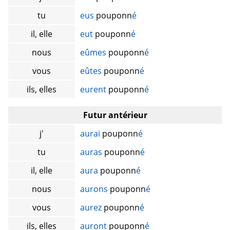
tu
eus
pouponn
é
il, elle
eut
pouponn
é
nous
eûmes
pouponn
é
vous
eûtes
pouponn
é
ils, elles
eurent
pouponn
é
Futur antérieur
j'
aurai
pouponn
é
tu
auras
pouponn
é
il, elle
aura
pouponn
é
nous
aurons
pouponn
é
vous
aurez
pouponn
é
ils, elles
auront
pouponn
é