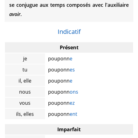
se conjugue aux temps composés avec l'auxiliaire
avoir.
Indicatif
Présent
je
pouponn
e
tu
pouponn
es
il, elle
pouponn
e
nous
pouponn
ons
vous
pouponn
ez
ils, elles
pouponn
ent
Imparfait