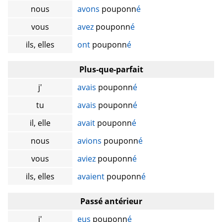
nous
avons
pouponn
é
vous
avez
pouponn
é
ils, elles
ont
pouponn
é
Plus-que-parfait
j'
avais
pouponn
é
tu
avais
pouponn
é
il, elle
avait
pouponn
é
nous
avions
pouponn
é
vous
aviez
pouponn
é
ils, elles
avaient
pouponn
é
Passé antérieur
j'
eus
pouponn
é