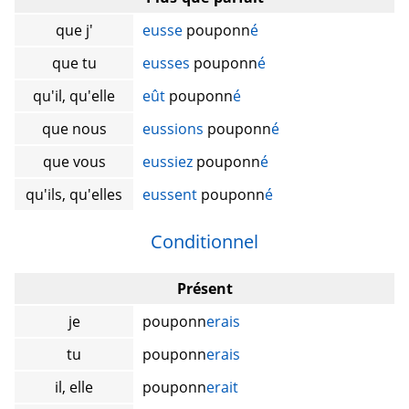
que j'
eusse
pouponn
é
que tu
eusses
pouponn
é
qu'il, qu'elle
eût
pouponn
é
que nous
eussions
pouponn
é
que vous
eussiez
pouponn
é
qu'ils, qu'elles
eussent
pouponn
é
Conditionnel
Présent
je
pouponn
erais
tu
pouponn
erais
il, elle
pouponn
erait