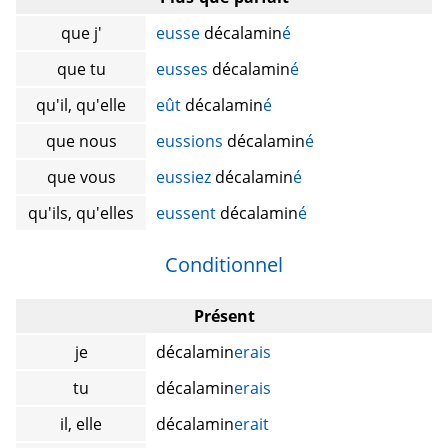
que j'
eusse
décalamin
é
que tu
eusses
décalamin
é
qu'il, qu'elle
eût
décalamin
é
que nous
eussions
décalamin
é
que vous
eussiez
décalamin
é
qu'ils, qu'elles
eussent
décalamin
é
Conditionnel
Présent
je
décalamin
erais
tu
décalamin
erais
il, elle
décalamin
erait