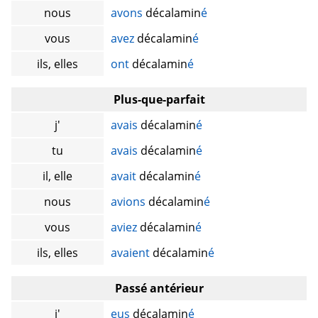
nous
avons
décalamin
é
vous
avez
décalamin
é
ils, elles
ont
décalamin
é
Plus-que-parfait
j'
avais
décalamin
é
tu
avais
décalamin
é
il, elle
avait
décalamin
é
nous
avions
décalamin
é
vous
aviez
décalamin
é
ils, elles
avaient
décalamin
é
Passé antérieur
j'
eus
décalamin
é