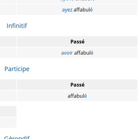
ayez
affabul
é
Infinitif
Passé
avoir
affabul
é
Participe
Passé
affabul
é
Gérondif