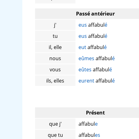
Passé antérieur
j'
eus
affabul
é
tu
eus
affabul
é
il, elle
eut
affabul
é
nous
eûmes
affabul
é
vous
eûtes
affabul
é
ils, elles
eurent
affabul
é
Présent
que j'
affabul
e
que tu
affabul
es