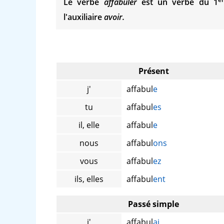
Le verbe
affabuler
est un verbe du 1
l'auxiliaire
avoir.
Présent
j'
affabul
e
tu
affabul
es
il, elle
affabul
e
nous
affabul
ons
vous
affabul
ez
ils, elles
affabul
ent
Passé simple
j'
affabul
ai