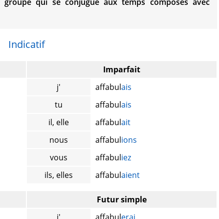
groupe qui se conjugue aux temps composés avec
Indicatif
Imparfait
j'
affabul
ais
tu
affabul
ais
il, elle
affabul
ait
nous
affabul
ions
vous
affabul
iez
ils, elles
affabul
aient
Futur simple
j'
affabul
erai