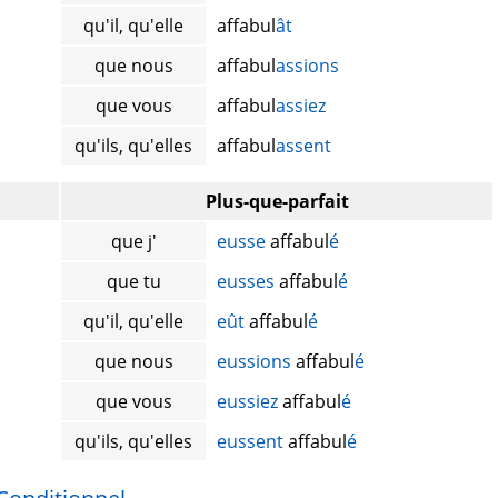
qu'il, qu'elle
affabul
ât
que nous
affabul
assions
que vous
affabul
assiez
qu'ils, qu'elles
affabul
assent
Plus-que-parfait
que j'
eusse
affabul
é
que tu
eusses
affabul
é
qu'il, qu'elle
eût
affabul
é
que nous
eussions
affabul
é
que vous
eussiez
affabul
é
qu'ils, qu'elles
eussent
affabul
é