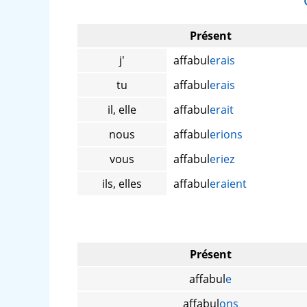
Présent
j'
affabul
erais
tu
affabul
erais
il, elle
affabul
erait
nous
affabul
erions
vous
affabul
eriez
ils, elles
affabul
eraient
Présent
affabul
e
affabul
ons