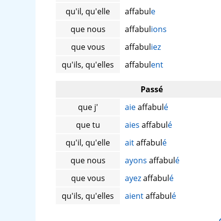
qu'il, qu'elle
affabul
e
que nous
affabul
ions
que vous
affabul
iez
qu'ils, qu'elles
affabul
ent
Passé
que j'
aie
affabul
é
que tu
aies
affabul
é
qu'il, qu'elle
ait
affabul
é
que nous
ayons
affabul
é
que vous
ayez
affabul
é
qu'ils, qu'elles
aient
affabul
é