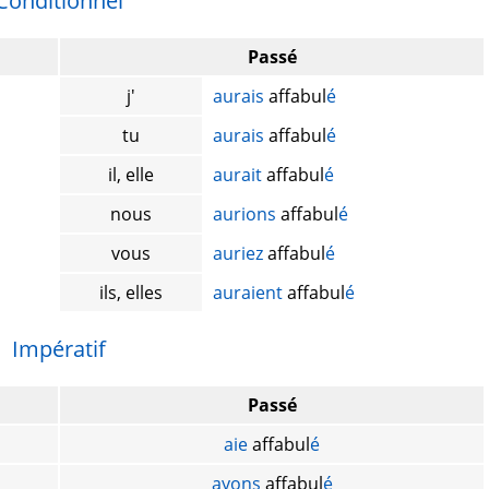
Conditionnel
Passé
j'
aurais
affabul
é
tu
aurais
affabul
é
il, elle
aurait
affabul
é
nous
aurions
affabul
é
vous
auriez
affabul
é
ils, elles
auraient
affabul
é
Impératif
Passé
aie
affabul
é
ayons
affabul
é