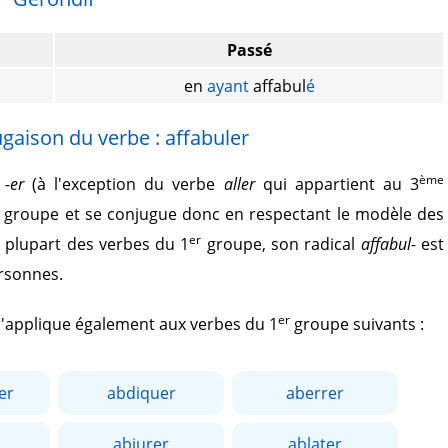
Passé
en
ayant
affabul
é
gaison du verbe : affabuler
ème
r
-er
(à l'exception du verbe
aller
qui appartient au 3
groupe et se conjugue donc en respectant le modèle des
er
 plupart des verbes du 1
groupe, son radical
affabul-
est
ersonnes.
er
 s'applique également aux verbes du 1
groupe suivants :
er
abdiquer
aberrer
abjurer
ablater