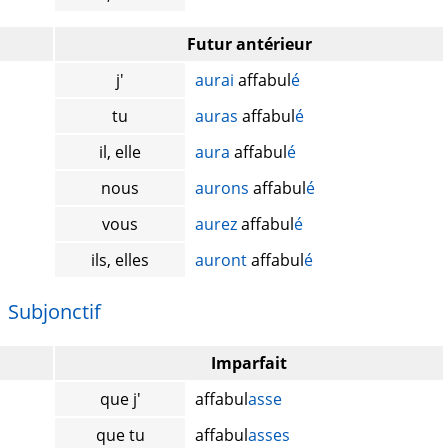
Futur antérieur
j'
aurai
affabul
é
tu
auras
affabul
é
il, elle
aura
affabul
é
nous
aurons
affabul
é
vous
aurez
affabul
é
ils, elles
auront
affabul
é
Subjonctif
Imparfait
que j'
affabul
asse
que tu
affabul
asses