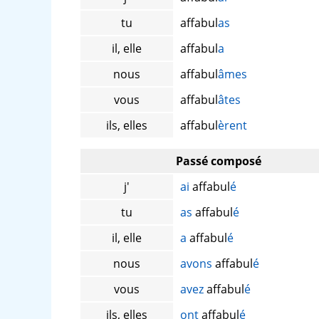
tu
affabul
as
il, elle
affabul
a
nous
affabul
âmes
vous
affabul
âtes
ils, elles
affabul
èrent
Passé composé
j'
ai
affabul
é
tu
as
affabul
é
il, elle
a
affabul
é
nous
avons
affabul
é
vous
avez
affabul
é
ils, elles
ont
affabul
é