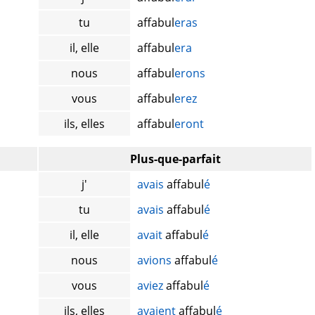
tu
affabul
eras
il, elle
affabul
era
nous
affabul
erons
vous
affabul
erez
ils, elles
affabul
eront
Plus-que-parfait
j'
avais
affabul
é
tu
avais
affabul
é
il, elle
avait
affabul
é
nous
avions
affabul
é
vous
aviez
affabul
é
ils, elles
avaient
affabul
é