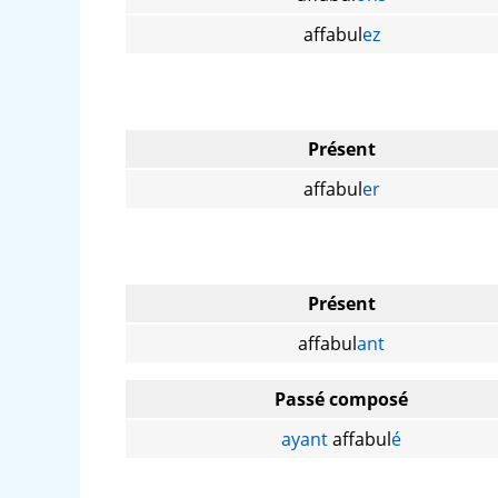
affabul
ez
Présent
affabul
er
Présent
affabul
ant
Passé composé
ayant
affabul
é