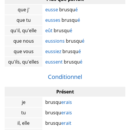
que j'
eusse
brusqu
é
que tu
eusses
brusqu
é
qu'il, qu'elle
eût
brusqu
é
que nous
eussions
brusqu
é
que vous
eussiez
brusqu
é
qu'ils, qu'elles
eussent
brusqu
é
Conditionnel
Présent
je
brusqu
erais
tu
brusqu
erais
il, elle
brusqu
erait