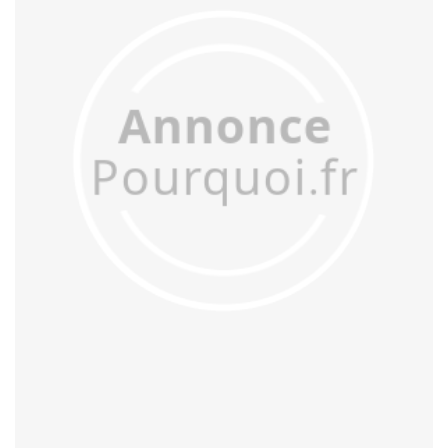
acculer
acculturer
accumuler
accuser
acétifier
acétyler
achalander
achaler
acharner
acheminer
achopper
achromatiser
acidifier
aciduler
acoquiner
acquitter