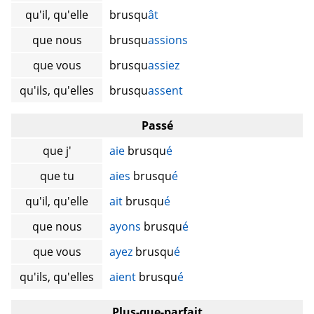
qu'il, qu'elle
brusqu
ât
que nous
brusqu
assions
que vous
brusqu
assiez
qu'ils, qu'elles
brusqu
assent
Passé
que j'
aie
brusqu
é
que tu
aies
brusqu
é
qu'il, qu'elle
ait
brusqu
é
que nous
ayons
brusqu
é
que vous
ayez
brusqu
é
qu'ils, qu'elles
aient
brusqu
é
Plus-que-parfait