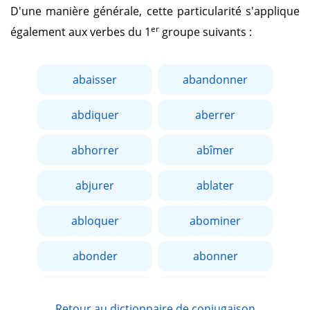
D'une manière générale, cette particularité s'applique
er
également aux verbes du 1
groupe suivants :
abaisser
abandonner
abdiquer
aberrer
abhorrer
abîmer
abjurer
ablater
abloquer
abominer
abonder
abonner
aborder
aboucher
Retour au dictionnaire de conjugaison