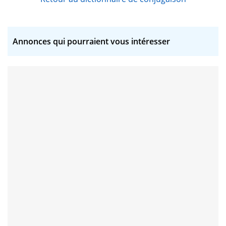
abouler
abouter
abraser
abreuver
Annonces qui pourraient vous intéresser
abrévier
abricoter
abrier
abriter
absenter
absorber
abuser
accabler
accaparer
accastiller
accentuer
accepter
accessoiriser
accidenter