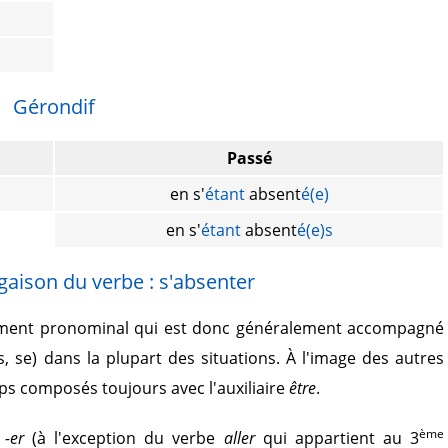
Gérondif
Passé
en s'
étant
absent
é(e)
en s'
étant
absent
é(e)s
gaison du verbe : s'absenter
ement pronominal qui est donc généralement accompagné
, se) dans la plupart des situations. À l'image des autres
s composés toujours avec l'auxiliaire
être
.
ème
r
-er
(à l'exception du verbe
aller
qui appartient au 3