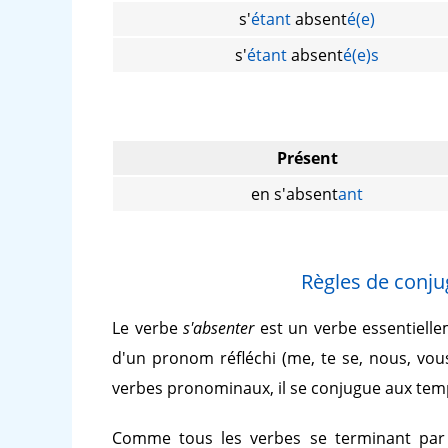
s'
étant
absent
é(e)
s'
étant
absent
é(e)s
Présent
en s'absent
ant
Règles de conju
Le verbe
s'absenter
est un verbe essentiell
d'un pronom réfléchi (me, te se, nous, vous
verbes pronominaux, il se conjugue aux temp
Comme tous les verbes se terminant pa