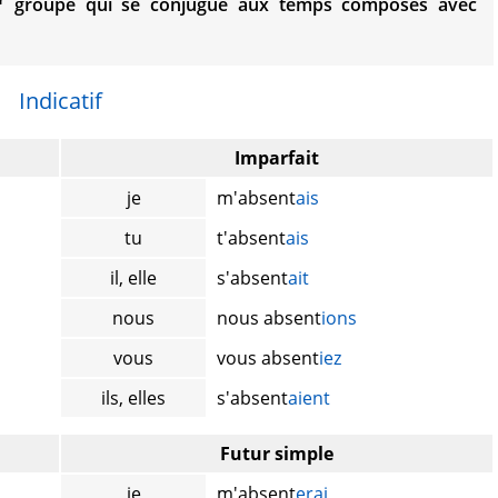
groupe qui se conjugue aux temps composés avec
Indicatif
Imparfait
je
m'absent
ais
tu
t'absent
ais
il, elle
s'absent
ait
nous
nous absent
ions
vous
vous absent
iez
ils, elles
s'absent
aient
Futur simple
je
m'absent
erai