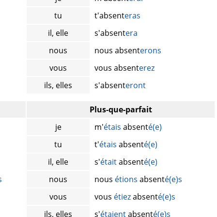
tu
t'absent
eras
il, elle
s'absent
era
nous
nous absent
erons
vous
vous absent
erez
ils, elles
s'absent
eront
Plus-que-parfait
je
m'
étais
absent
é(e)
tu
t'
étais
absent
é(e)
il, elle
s'
était
absent
é(e)
s
nous
nous
étions
absent
é(e)s
vous
vous
étiez
absent
é(e)s
ils, elles
s'
étaient
absent
é(e)s