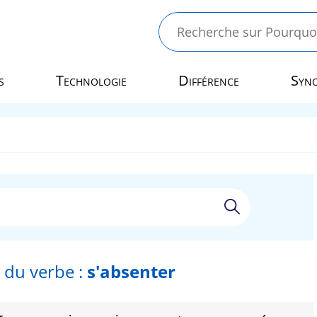
s
Technologie
Différence
Syn
 du verbe :
s'absenter
r