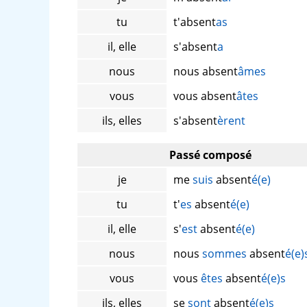
tu
t'absent
as
il, elle
s'absent
a
nous
nous absent
âmes
vous
vous absent
âtes
ils, elles
s'absent
èrent
Passé composé
je
me
suis
absent
é(e)
tu
t'
es
absent
é(e)
il, elle
s'
est
absent
é(e)
nous
nous
sommes
absent
é(e)
vous
vous
êtes
absent
é(e)s
ils, elles
se
sont
absent
é(e)s