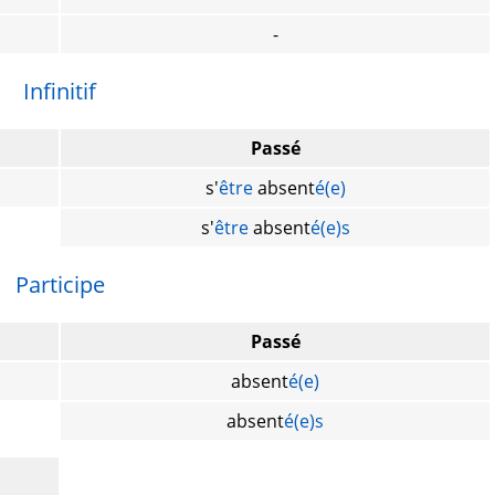
-
Infinitif
Passé
s'
être
absent
é(e)
s'
être
absent
é(e)s
Participe
Passé
absent
é(e)
absent
é(e)s