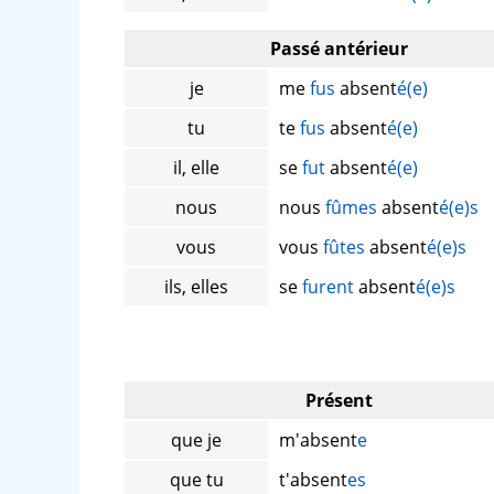
Passé antérieur
je
me
fus
absent
é(e)
tu
te
fus
absent
é(e)
il, elle
se
fut
absent
é(e)
nous
nous
fûmes
absent
é(e)s
vous
vous
fûtes
absent
é(e)s
ils, elles
se
furent
absent
é(e)s
Présent
que je
m'absent
e
que tu
t'absent
es