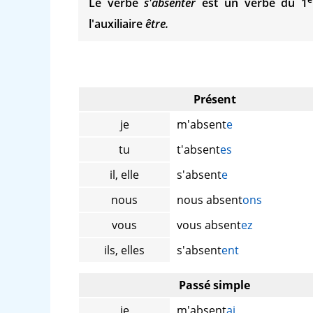
Le verbe
s'absenter
est un verbe du 1
l'auxiliaire
être.
Présent
je
m'absent
e
tu
t'absent
es
il, elle
s'absent
e
nous
nous absent
ons
vous
vous absent
ez
ils, elles
s'absent
ent
Passé simple
je
m'absent
ai