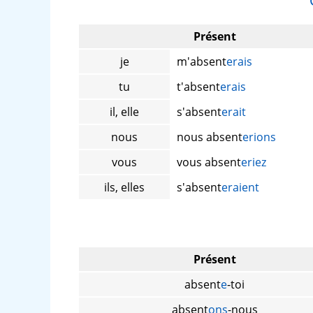
Présent
je
m'absent
erais
tu
t'absent
erais
il, elle
s'absent
erait
nous
nous absent
erions
vous
vous absent
eriez
ils, elles
s'absent
eraient
Présent
absent
e
-toi
absent
ons
-nous