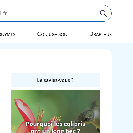
onymes
Conjugaison
Drapeaux
Le saviez-vous ?
Pourquoi les colibris
ont un long bec ?