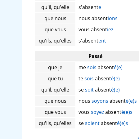
qu'il, qu'elle
s'absent
e
que nous
nous absent
ions
que vous
vous absent
iez
qu'ils, qu'elles
s'absent
ent
Passé
que je
me
sois
absent
é(e)
que tu
te
sois
absent
é(e)
qu'il, qu'elle
se
soit
absent
é(e)
que nous
nous
soyons
absent
é(e)s
que vous
vous
soyez
absent
é(e)s
qu'ils, qu'elles
se
soient
absent
é(e)s