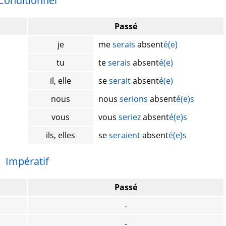
Conditionnel
Passé
je
me
serais
absent
é(e)
tu
te
serais
absent
é(e)
il, elle
se
serait
absent
é(e)
nous
nous
serions
absent
é(e)s
vous
vous
seriez
absent
é(e)s
ils, elles
se
seraient
absent
é(e)s
Impératif
Passé
-
-