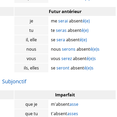
Futur antérieur
je
me
serai
absent
é(e)
tu
te
seras
absent
é(e)
il, elle
se
sera
absent
é(e)
nous
nous
serons
absent
é(e)s
vous
vous
serez
absent
é(e)s
ils, elles
se
seront
absent
é(e)s
Subjonctif
Imparfait
que je
m'absent
asse
que tu
t'absent
asses