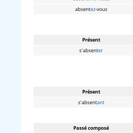
absent
ez
-vous
Présent
s'absent
er
Présent
s'absent
ant
Passé composé