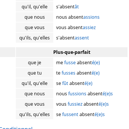
qu'il, qu'elle
s'absent
ât
que nous
nous absent
assions
que vous
vous absent
assiez
qu'ils, qu'elles
s'absent
assent
Plus-que-parfait
que je
me
fusse
absent
é(e)
que tu
te
fusses
absent
é(e)
qu'il, qu'elle
se
fût
absent
é(e)
que nous
nous
fussions
absent
é(e)s
que vous
vous
fussiez
absent
é(e)s
qu'ils, qu'elles
se
fussent
absent
é(e)s