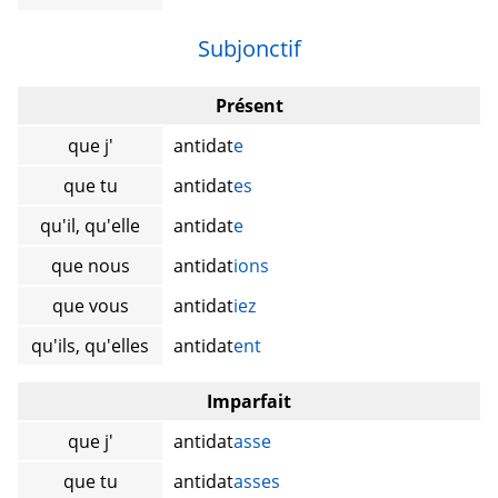
Subjonctif
Présent
que j'
antidat
e
que tu
antidat
es
qu'il, qu'elle
antidat
e
que nous
antidat
ions
que vous
antidat
iez
qu'ils, qu'elles
antidat
ent
Imparfait
que j'
antidat
asse
que tu
antidat
asses