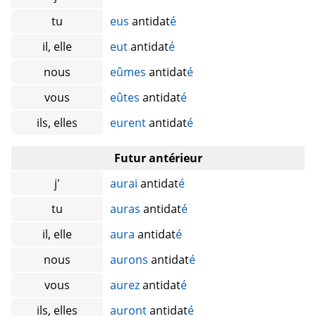
tu
eus
antidat
é
il, elle
eut
antidat
é
nous
eûmes
antidat
é
vous
eûtes
antidat
é
ils, elles
eurent
antidat
é
Futur antérieur
j'
aurai
antidat
é
tu
auras
antidat
é
il, elle
aura
antidat
é
nous
aurons
antidat
é
vous
aurez
antidat
é
ils, elles
auront
antidat
é