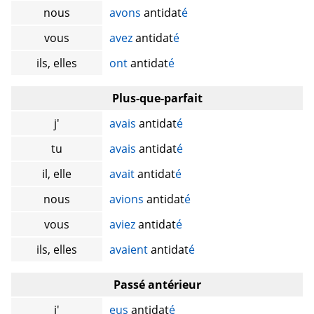
nous
avons
antidat
é
vous
avez
antidat
é
ils, elles
ont
antidat
é
Plus-que-parfait
j'
avais
antidat
é
tu
avais
antidat
é
il, elle
avait
antidat
é
nous
avions
antidat
é
vous
aviez
antidat
é
ils, elles
avaient
antidat
é
Passé antérieur
j'
eus
antidat
é