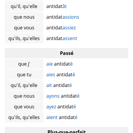
qu'il, qu'elle
antidat
ât
que nous
antidat
assions
que vous
antidat
assiez
qu'ils, qu'elles
antidat
assent
Passé
que j'
aie
antidat
é
que tu
aies
antidat
é
qu'il, qu'elle
ait
antidat
é
que nous
ayons
antidat
é
que vous
ayez
antidat
é
qu'ils, qu'elles
aient
antidat
é
Plus-que-parfait