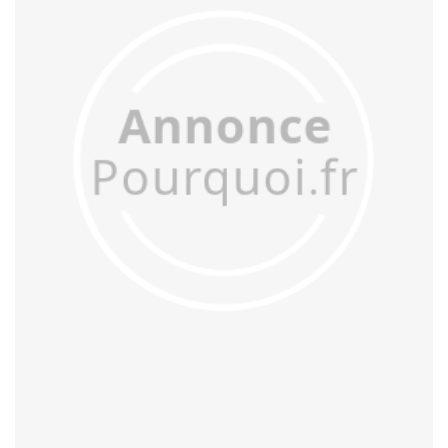
acculer
acculturer
accumuler
accuser
acétifier
acétyler
achalander
achaler
acharner
acheminer
achopper
achromatiser
acidifier
aciduler
acoquiner
acquitter