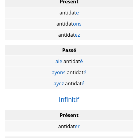
Présent
antidat
e
antidat
ons
antidat
ez
Passé
aie
antidat
é
ayons
antidat
é
ayez
antidat
é
Infinitif
Présent
antidat
er