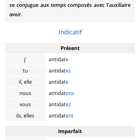
se conjugue aux temps composés avec l'auxiliaire
avoir.
Indicatif
Présent
j'
antidat
e
tu
antidat
es
il, elle
antidat
e
nous
antidat
ons
vous
antidat
ez
ils, elles
antidat
ent
Imparfait