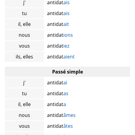
j'
antidat
ais
tu
antidat
ais
il, elle
antidat
ait
nous
antidat
ions
vous
antidat
iez
ils, elles
antidat
aient
Passé simple
j'
antidat
ai
tu
antidat
as
il, elle
antidat
a
nous
antidat
âmes
vous
antidat
âtes