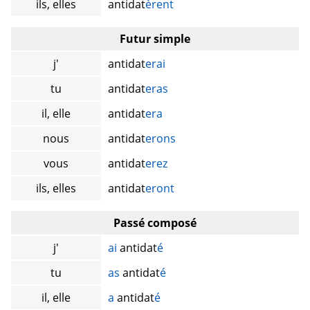
ils, elles
antidat
èrent
Futur simple
j'
antidat
erai
tu
antidat
eras
il, elle
antidat
era
nous
antidat
erons
vous
antidat
erez
ils, elles
antidat
eront
Passé composé
j'
ai
antidat
é
tu
as
antidat
é
il, elle
a
antidat
é