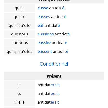
que j'
eusse
antidat
é
que tu
eusses
antidat
é
qu'il, qu'elle
eût
antidat
é
que nous
eussions
antidat
é
que vous
eussiez
antidat
é
qu'ils, qu'elles
eussent
antidat
é
Conditionnel
Présent
j'
antidat
erais
tu
antidat
erais
il, elle
antidat
erait