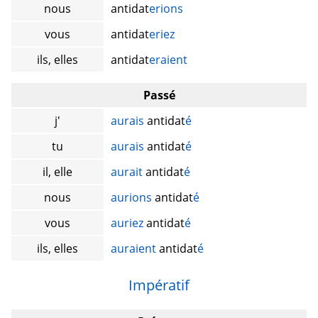
nous
antidat
erions
vous
antidat
eriez
ils, elles
antidat
eraient
Passé
j'
aurais
antidat
é
tu
aurais
antidat
é
il, elle
aurait
antidat
é
nous
aurions
antidat
é
vous
auriez
antidat
é
ils, elles
auraient
antidat
é
Impératif