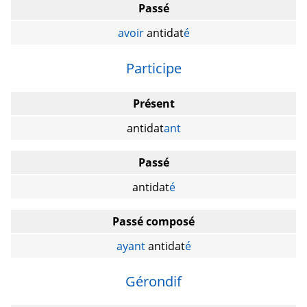
Passé
avoir
antidat
é
Participe
Présent
antidat
ant
Passé
antidat
é
Passé composé
ayant
antidat
é
Gérondif