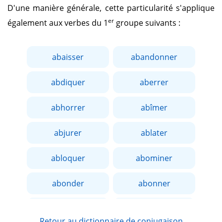
D'une manière générale, cette particularité s'applique
er
également aux verbes du 1
groupe suivants :
abaisser
abandonner
abdiquer
aberrer
abhorrer
abîmer
abjurer
ablater
abloquer
abominer
abonder
abonner
aborder
aboucher
Retour au dictionnaire de conjugaison