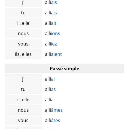
j'
alli
ais
tu
alli
ais
il, elle
alli
ait
nous
alli
ions
vous
alli
iez
ils, elles
alli
aient
Passé simple
j'
alli
ai
tu
alli
as
il, elle
alli
a
nous
alli
âmes
vous
alli
âtes