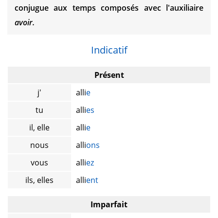
conjugue aux temps composés avec l'auxiliaire
avoir.
Indicatif
Présent
j'
alli
e
tu
alli
es
il, elle
alli
e
nous
alli
ons
vous
alli
ez
ils, elles
alli
ent
Imparfait