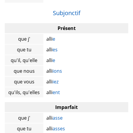
Subjonctif
Présent
que j'
alli
e
que tu
alli
es
qu'il, qu'elle
alli
e
que nous
alli
ions
que vous
alli
iez
qu'ils, qu'elles
alli
ent
Imparfait
que j'
alli
asse
que tu
alli
asses