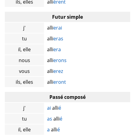
ils, elles
alli
èrent
Futur simple
j'
alli
erai
tu
alli
eras
il, elle
alli
era
nous
alli
erons
vous
alli
erez
ils, elles
alli
eront
Passé composé
j'
ai
alli
é
tu
as
alli
é
il, elle
a
alli
é