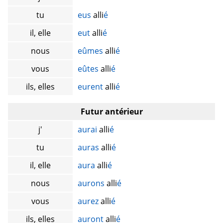
tu
eus
alli
é
il, elle
eut
alli
é
nous
eûmes
alli
é
vous
eûtes
alli
é
ils, elles
eurent
alli
é
Futur antérieur
j'
aurai
alli
é
tu
auras
alli
é
il, elle
aura
alli
é
nous
aurons
alli
é
vous
aurez
alli
é
ils, elles
auront
alli
é