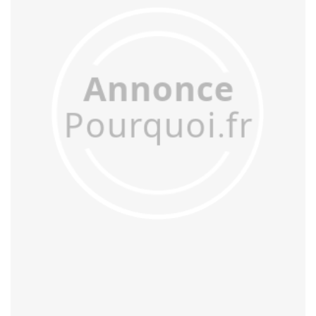
acculer
acculturer
accumuler
accuser
acétifier
acétyler
achalander
achaler
acharner
acheminer
achopper
achromatiser
acidifier
aciduler
acoquiner
acquitter