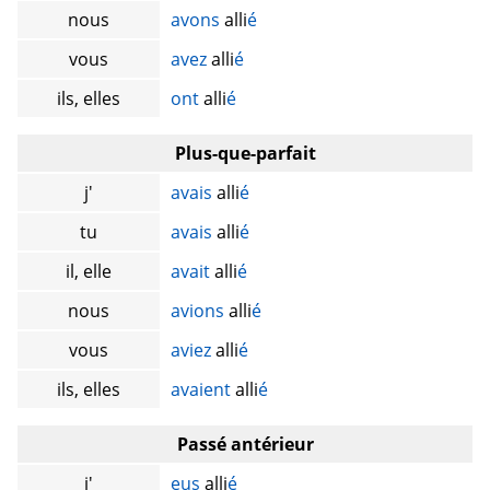
nous
avons
alli
é
vous
avez
alli
é
ils, elles
ont
alli
é
Plus-que-parfait
j'
avais
alli
é
tu
avais
alli
é
il, elle
avait
alli
é
nous
avions
alli
é
vous
aviez
alli
é
ils, elles
avaient
alli
é
Passé antérieur
j'
eus
alli
é