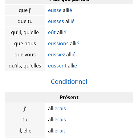
que j'
eusse
alli
é
que tu
eusses
alli
é
qu'il, qu'elle
eût
alli
é
que nous
eussions
alli
é
que vous
eussiez
alli
é
qu'ils, qu'elles
eussent
alli
é
Conditionnel
Présent
j'
alli
erais
tu
alli
erais
il, elle
alli
erait