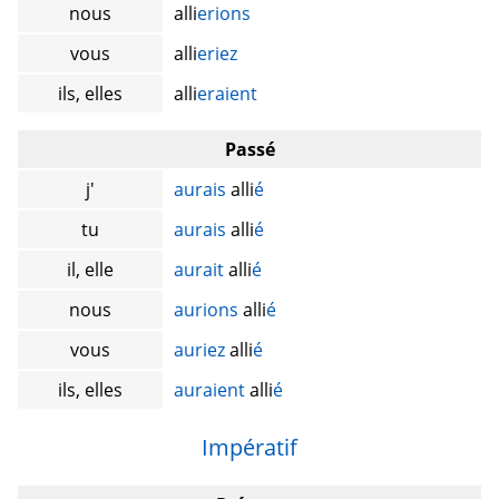
nous
alli
erions
vous
alli
eriez
ils, elles
alli
eraient
Passé
j'
aurais
alli
é
tu
aurais
alli
é
il, elle
aurait
alli
é
nous
aurions
alli
é
vous
auriez
alli
é
ils, elles
auraient
alli
é
Impératif