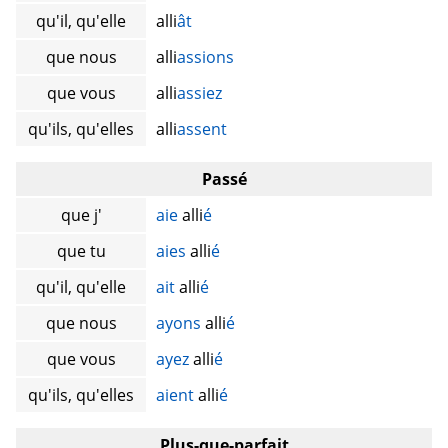
qu'il, qu'elle
alli
ât
que nous
alli
assions
que vous
alli
assiez
qu'ils, qu'elles
alli
assent
Passé
que j'
aie
alli
é
que tu
aies
alli
é
qu'il, qu'elle
ait
alli
é
que nous
ayons
alli
é
que vous
ayez
alli
é
qu'ils, qu'elles
aient
alli
é
Plus-que-parfait