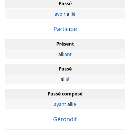
Passé
avoir
alli
é
Participe
Présent
alli
ant
Passé
alli
é
Passé composé
ayant
alli
é
Gérondif